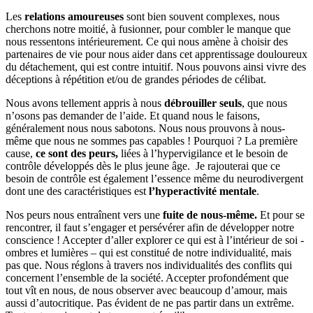
Les
relations amoureuses
sont bien souvent complexes, nous
cherchons notre moitié, à fusionner, pour combler le manque que
nous ressentons intérieurement. Ce qui nous amène à choisir des
partenaires de vie pour nous aider dans cet apprentissage douloureux
du détachement, qui est contre intuitif. Nous pouvons ainsi vivre des
déceptions à répétition et/ou de grandes périodes de célibat.
Nous avons tellement appris à nous
débrouiller seuls
, que nous
n’osons pas demander de l’aide. Et quand nous le faisons,
généralement nous nous sabotons. Nous nous prouvons à nous-
même que nous ne sommes pas capables ! Pourquoi ? La première
cause,
ce sont des peurs,
liées à l’hypervigilance et le besoin de
contrôle développés dès le plus jeune âge. Je rajouterai que ce
besoin de contrôle est également l’essence même du neurodivergent
dont une des caractéristiques est
l’hyperactivité mentale
.
Nos peurs nous entraînent vers une
fuite de nous-même.
Et pour se
rencontrer, il faut s’engager et persévérer afin de développer notre
conscience ! Accepter d’aller explorer ce qui est à l’intérieur de soi -
ombres et lumières – qui est constitué de notre individualité, mais
pas que. Nous réglons à travers nos individualités des conflits qui
concernent l’ensemble de la société. Accepter profondément que
tout vît en nous, de nous observer avec beaucoup d’amour, mais
aussi d’autocritique. Pas évident de ne pas partir dans un extrême.