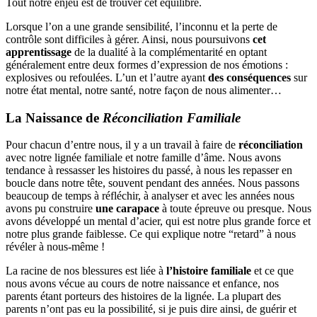
Tout notre enjeu est de trouver cet équilibre.
Lorsque l’on a une grande sensibilité, l’inconnu et la perte de
contrôle sont difficiles à gérer. Ainsi, nous poursuivons
cet
apprentissage
de la dualité à la complémentarité en optant
généralement entre deux formes d’expression de nos émotions :
explosives ou refoulées. L’un et l’autre ayant
des conséquences
sur
notre état mental, notre santé, notre façon de nous alimenter…
La Naissance de
Réconciliation Familiale
Pour chacun d’entre nous, il y a un travail à faire de
réconciliation
avec notre lignée familiale et notre famille d’âme. Nous avons
tendance à ressasser les histoires du passé, à nous les repasser en
boucle dans notre tête, souvent pendant des années. Nous passons
beaucoup de temps à réfléchir, à analyser et avec les années nous
avons pu construire
une carapace
à toute épreuve ou presque. Nous
avons développé un mental d’acier, qui est notre plus grande force et
notre plus grande faiblesse. Ce qui explique notre “retard” à nous
révéler à nous-même !
La racine de nos blessures est liée à
l’histoire familiale
et ce que
nous avons vécue au cours de notre naissance et enfance, nos
parents étant porteurs des histoires de la lignée. La plupart des
parents n’ont pas eu la possibilité, si je puis dire ainsi, de guérir et