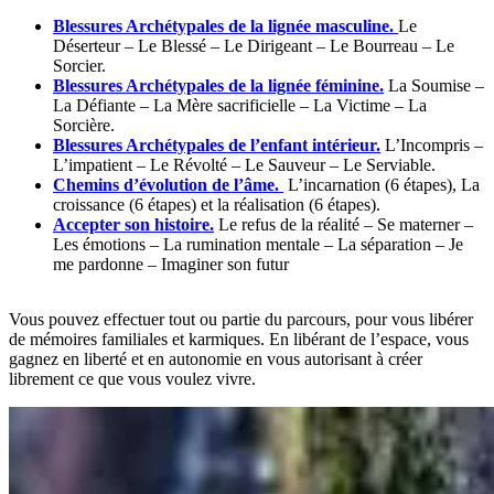
Blessures Archétypales de la lignée masculine.
Le
Déserteur – Le Blessé – Le Dirigeant – Le Bourreau – Le
Sorcier.
Blessures Archétypales de la lignée féminine.
La Soumise –
La Défiante – La Mère sacrificielle – La Victime – La
Sorcière.
Blessures Archétypales de l’enfant intérieur.
L’Incompris –
L’impatient – Le Révolté – Le Sauveur – Le Serviable.
Chemins d’évolution de l’âme.
L’incarnation (6 étapes), La
croissance (6 étapes) et la réalisation (6 étapes).
Accepter son histoire.
Le refus de la réalité – Se materner –
Les émotions – La rumination mentale – La séparation – Je
me pardonne – Imaginer son futur
Vous pouvez effectuer tout ou partie du parcours, pour vous libérer
de mémoires familiales et karmiques. En libérant de l’espace, vous
gagnez en liberté et en autonomie en vous autorisant à créer
librement ce que vous voulez vivre.